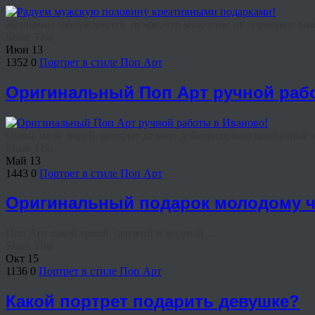
Женщины заблуждаются, думая, что мужчины не обращают вниман
Share This
Июн
13
1352
0
Портрет в стиле Поп Арт
Оригинальный Поп Арт ручной раб
Очень мало людей, которые делают действительно необычные и
Share This
Май
13
1443
0
Портрет в стиле Поп Арт
Оригинальный подарок молодому ч
Поп Арт такой яркий, дерзкий и модный…
Share This
Окт
15
1136
0
Портрет в стиле Поп Арт
Какой портрет подарить девушке?