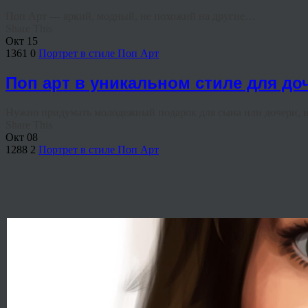
Поп Арт — яркий, модный, не похожий на другие…
Share This
Окт
15
1361
0
Портрет в стиле Поп Арт
Поп арт в уникальном стиле для д
Нужно придумать молодежный подарок для сына или дочери, но 
Share This
Окт
08
1288
2
Портрет в стиле Поп Арт