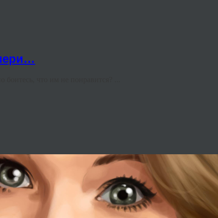
очери…
боитесь, что им не понравится? ...