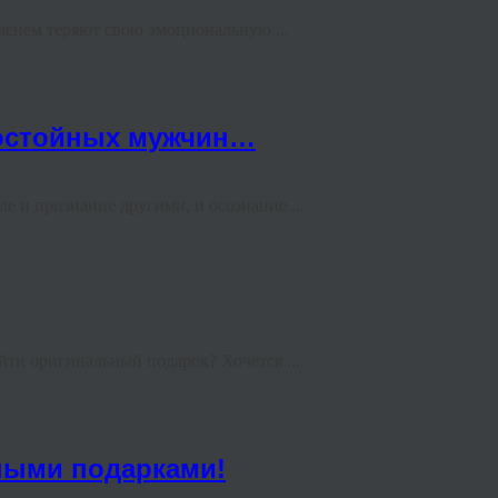
менем теряют свою эмоциональную ...
достойных мужчин…
е и признание другими, и осознание ...
йти оригинальный подарок? Хочется ...
ными подарками!