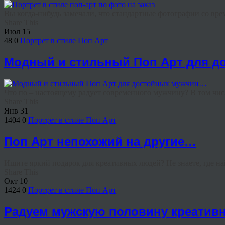
Вы когда-нибудь замечали, что стандартные фотографии со вре
Share This
Июл
15
48
0
Портрет в стиле Поп Арт
Модный и стильный Поп Арт для 
Что по – настоящему радует современного мужчину? В том числ
Share This
Янв
31
1404
0
Портрет в стиле Поп Арт
Поп Арт непохожий на другие…
Ищите яркий подарок для креативных людей? Не знаете, где на
Share This
Окт
10
1424
0
Портрет в стиле Поп Арт
Радуем мужскую половину креатив