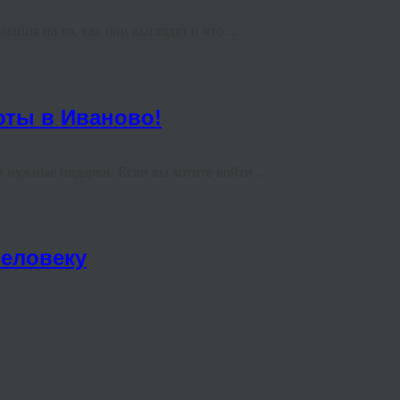
ия на то, как они выглядят и что ...
оты в Иваново!
 нужные подарки. Если вы хотите войти ...
еловеку