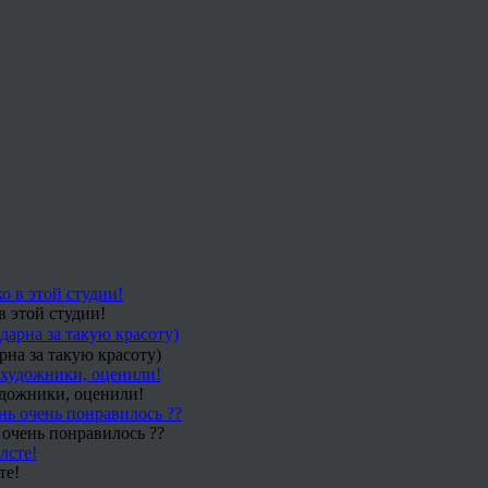
в этой студии!
рна за такую красоту)
удожники, оценили!
 очень понравилось ??
те!