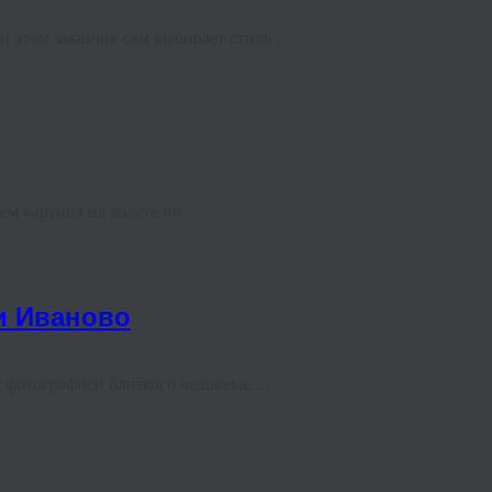
этом заказчик сам выбирает стиль ...
м картина на холсте по ...
и Иваново
отографией близкого человека. ...