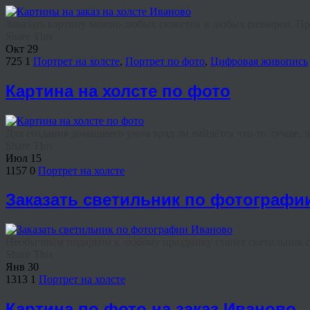
Заказать картину можно любых сюжетов и любых размеров. При 
Share This
Окт
29
725
1
Портрет на холсте
,
Портрет по фото
,
Цифровая живопись
Картина на холсте по фото
Для создания домашнего уюта вряд ли найдётся что‑то лучше, че
Share This
Июл
15
1157
0
Портрет на холсте
Заказать светильник по фотографи
Необычным подарком к любому празднику станет светильник с ф
Share This
Янв
30
1313
1
Портрет на холсте
Картина по фото на заказ Иваново