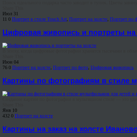
Поиск идеального подарка часто заводит в тупик. Цветы завянут
Share This
Июл
31
11
0
Портрет в стиле Touch Art
,
Портрет на холсте
,
Портрет по 
Цифровая живопись и портреты на 
В эпоху, когда цифровые фотографии хранятся тысячами в облач
Share This
Июн
04
76
0
Портрет на холсте
,
Портрет по фото
,
Цифровая живопись
Картины по фотографиям в стиле 
Создание картин по фотографии в мультяшном стиле — это удив
Share This
Янв
10
432
0
Портрет на холсте
Картины на заказ на холсте Иванов