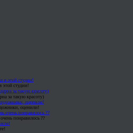
в этой студии!
рна за такую красоту)
удожники, оценили!
 очень понравилось ??
те!