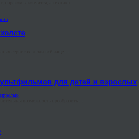
, парфюм закончится, а техника ...
фото
холсте
ных сервисах, люди всё чаще ...
мультфильмов для детей и взрослых
ительная возможность преобразить ...
о