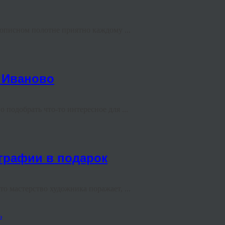
вописном полотне приятно каждому ...
 Иваново
 подобрать что-то интересное для ...
ографии в подарок
то мастерство художника поражает, ...
ь