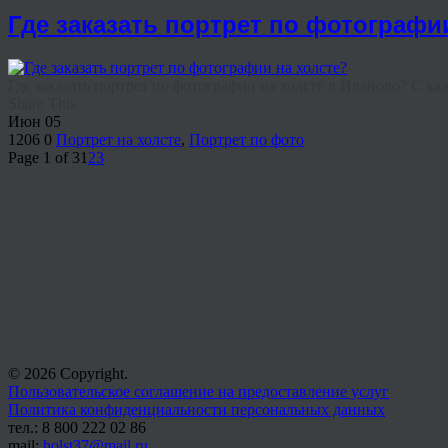
Где заказать портрет по фотографи
Где заказать портрет по фотографии на холсте в Иваново? С ка
Share This
Июн
05
1206
0
Портрет на холсте
,
Портрет по фото
Page 1 of 3
1
2
3
© 2026 Copyright.
Пользовательское соглашение на предоставление услуг
Политика конфиденциальности персональных данных
тел.: 8 800 222 02 86
mail:
holst37@mail.ru