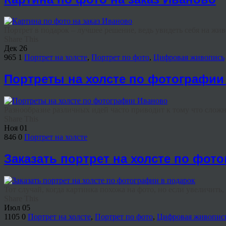
Портрет в подарок – лучшее решение, ведь увидеть себя на жи
Share This
Дек
26
965
1
Портрет на холсте
,
Портрет по фото
,
Цифровая живопись
Портреты на холсте по фотографии
Разнообразие различных идей часто приводит к тому что сложно
Share This
Ноя
01
846
0
Портрет на холсте
Заказать портрет на холсте по фот
Тот случай, когда картинка похожа на фото, но если увеличить, 
Share This
Июл
05
1105
0
Портрет на холсте
,
Портрет по фото
,
Цифровая живопис