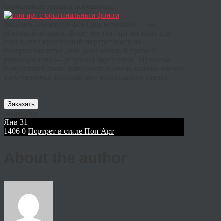
позитивные
эмоции
победителя
.
Заказать
поп
арт
по фото
для
мужчины
—
не
обычный
подарок
.
Будет
это
поп
арт
на
заказ
для
парня
,
или
креативный
портрет
сыну
на
совершеннолетие
,
или
даже
модный
презент
руководителю
—
результат
будет
один
.
Мужчина
почувствует
свою
значимость
и
очень
высоко
оценит
того
человека
,
который
ему
этот
подарок
сделал
.
Заказать
Share This
Янв
31
1406
0
Портрет в стиле Поп Арт
About the author