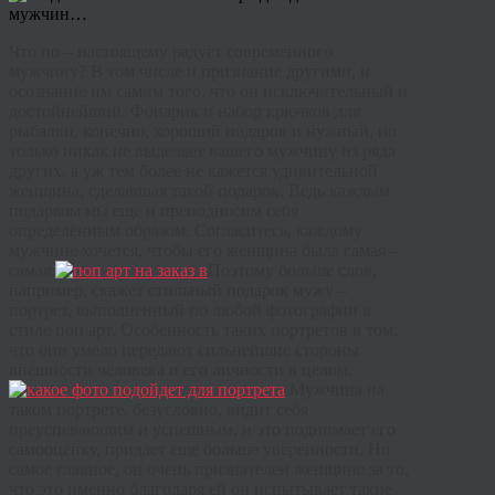
Что
по
–
настоящему
радует
современного
мужчину
?
В
том
числе
и
признание
другими
,
и
осознание
им
самим
того
,
что
он
исключительный
и
достойнейший
.
Фонарик
и
набор
крючков
для
рыбалки
,
конечно
,
хороший
подарок
и
нужный
,
но
только
никак
не
выделяет
вашего
мужчину
из
ряда
других
,
а
уж
тем
более
не
кажется
удивительной
женщина
,
сделавшая
такой
подарок
.
Ведь
каждым
подарком
мы
еще
и
преподносим
себя
определённым
образом
.
Согласитесь
,
каждому
мужчине
хочется
,
чтобы
его
женщина
была
самая
–
самая
.
Поэтому
больше
слов
,
например
,
скажет
стильный
подарок
мужу
–
портрет
,
выполненный
по
любой
фотографии
в
стиле
поп
арт
.
Особенность
таких
портретов
в
том
,
что
они
умело
передают
сильнейшие
стороны
внешности
человека
и
его
личности
в
целом
.
Мужчина
на
таком
портрете
,
безусловно
,
видит
себя
преуспевающим
и
успешным
,
и
это
поднимает
его
самооценку
,
придает
еще
больше
уверенности
.
Но
самое
главное
,
он
очень
признателен
женщине
за
то
,
что
это
именно
благодаря
ей
он
испытывает
такие