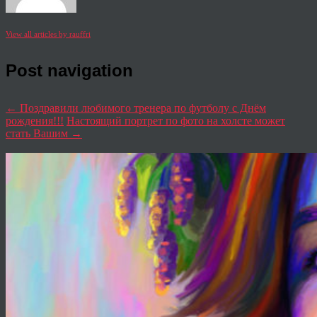
View all articles by rauffri
Post navigation
←
Поздравили любимого тренера по футболу с Днём
рождения!!!
Настоящий портрет по фото на холсте может
стать Вашим
→