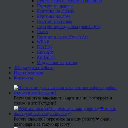
Печать фото на холсте в Иваново
Портрет на дереве
Картины на досках
Картины маслом
Портрет пастелью
Портрет карандашом (имитация)
Скетч
Портрет в стиле Touch Art
WPAP
ГРАНЖ
Поп Арт
Art Brush
Модульные картины
3D фигурка по фото
Идеи подарков
Контакты
Всем советую заказывать картины по фотографии
только в этой студии!
Ребята спасибо? огромное за вашу работу❤ очень
благодарна за такую красоту)