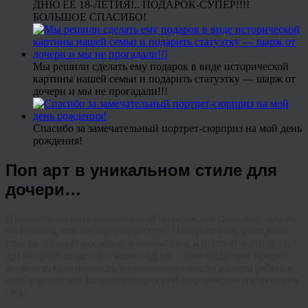
ДНЮ ЕЕ 18-ЛЕТИЯ!.. ПОДАРОК-СУПЕР!!!!
БОЛЬШОЕ СПАСИБО!
Мы решили сделать ему подарок в виде исторической
картины нашей семьи и подарить статуэтку — шарж от
дочери и мы не прогадали!!!
Спасибо за замечательный портрет-сюрприз на мой день
рождения!
Поп арт в уникальном стиле для
дочери…
Нужно придумать молодежный подарок для сына или дочери,
но боитесь, что им не понравится? Поверьте нам, молодёжь
просто обожает все яркое и необычное, а портрет в стиле поп
арт по фото является именно таким. Этим подарком можно
выделить креативность и индивидуальность вашего ребенка,
ведь именно эти качества подростки стараются подчеркнуть в
себе.