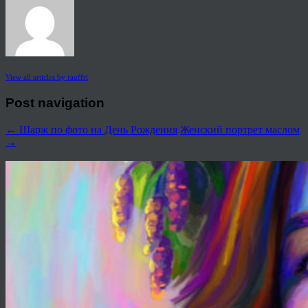
View all articles by rauffri
Post navigation
←
Шарж по фото на День Рождения
Женский портрет маслом
→