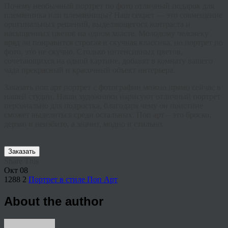
Почему необычный портрет по фото отличный подарок для
племянника или племянницы? Наш секрет — это совмещение
оригинальных решений, выделяющегося контраста и
насыщенных цветов на одном холсте. Молодому человеку
вряд ли понравится строгая и скучная классика, но портрет по
фото, это не скучно. Столько интенсивных цветов,
сочетающихся на одной картине, добавят в комнату вашего
чада прекрасный и красочный объект интерьера.
Заказать поп арт портрет с фотографии можно прямо сейчас в
нашей студии. Наши художники нарисуют отличный портрет
персонально для подростка, благодаря чему он поистине
сможет выделиться среди остальных. Поп арт – это броско,
дерзко и неизбито, а значит, модно и стильно.
Заказать
Share This
Окт
08
1288
2
Портрет в стиле Поп Арт
About the author