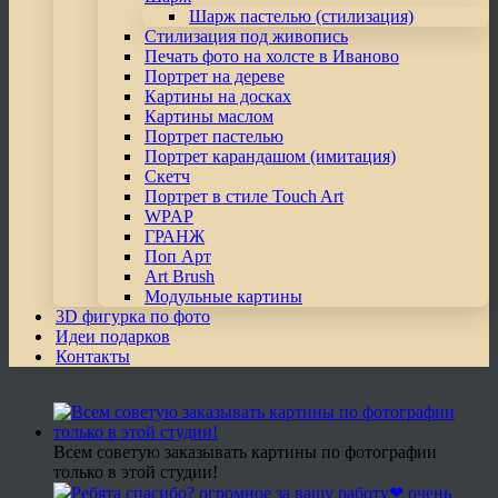
Шарж пастелью (стилизация)
Стилизация под живопись
Печать фото на холсте в Иваново
Портрет на дереве
Картины на досках
Картины маслом
Портрет пастелью
Портрет карандашом (имитация)
Скетч
Портрет в стиле Touch Art
WPAP
ГРАНЖ
Поп Арт
Art Brush
Модульные картины
3D фигурка по фото
Идеи подарков
Контакты
Всем советую заказывать картины по фотографии
только в этой студии!