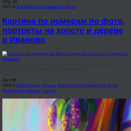
Апр
24
1021
0
Картины по номерам по фото
Картина по номерам по фото,
портреты на холсте и дереве
в Иваново
Рисование — один из самых приятных и увлекательных
видов досуга. К примеру, раскрашивание ...
Share This
Окт
08
3959
0
Картины на досках
,
Картины по номерам по фото
,
Портрет на дереве
,
Статьи