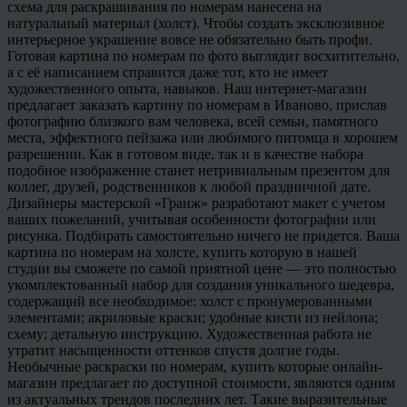
схема для раскрашивания по номерам нанесена на
натуральный материал (холст). Чтобы создать эксклюзивное
интерьерное украшение вовсе не обязательно быть профи.
Готовая картина по номерам по фото выглядит восхитительно,
а с её написанием справится даже тот, кто не имеет
художественного опыта, навыков. Наш интернет-магазин
предлагает заказать картину по номерам в Иваново, прислав
фотографию близкого вам человека, всей семьи, памятного
места, эффектного пейзажа или любимого питомца в хорошем
разрешении. Как в готовом виде, так и в качестве набора
подобное изображение станет нетривиальным презентом для
коллег, друзей, родственников к любой праздничной дате.
Дизайнеры мастерской «Гранж» разработают макет с учетом
ваших пожеланий, учитывая особенности фотографии или
рисунка. Подбирать самостоятельно ничего не придется. Ваша
картина по номерам на холсте, купить которую в нашей
студии вы сможете по самой приятной цене — это полностью
укомплектованный набор для создания уникального шедевра,
содержащий все необходимое: холст с пронумерованными
элементами; акриловые краски; удобные кисти из нейлона;
схему; детальную инструкцию. Художественная работа не
утратит насыщенности оттенков спустя долгие годы.
Необычные раскраски по номерам, купить которые онлайн-
магазин предлагает по доступной стоимости, являются одним
из актуальных трендов последних лет. Такие выразительные