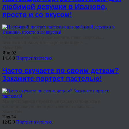
любимой девушки в Иваново,
просто и со вкусом!
Оптимальный выбор исполнение, цена, скорость…
Бесплатный макет в электронном виде в ...
Share This
Янв
02
1416
0
Портрет пастелью
Часто скучаете по своим деткам?
Закажите портрет пастелью!
Мы постараемся передать визуальную точность и
эмоциональную непосредственность ваших ...
Share This
Ноя
24
1242
0
Портрет пастелью