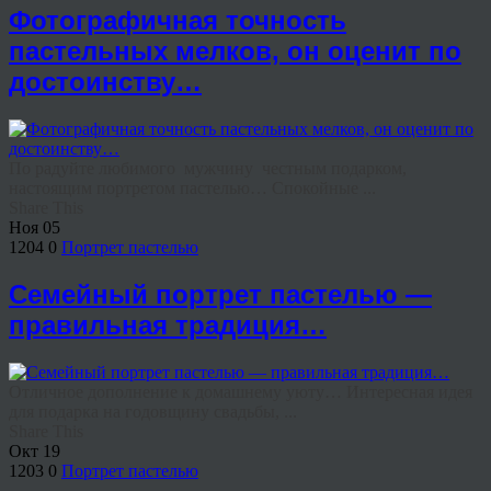
Фотографичная точность
пастельных мелков, он оценит по
достоинству…
По радуйте любимого мужчину честным подарком,
настоящим портретом пастелью… Спокойные ...
Share This
Ноя
05
1204
0
Портрет пастелью
Семейный портрет пастелью —
правильная традиция…
Отличное дополнение к домашнему уюту… Интересная идея
для подарка на годовщину свадьбы, ...
Share This
Окт
19
1203
0
Портрет пастелью