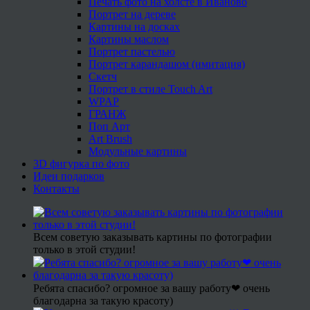
Печать фото на холсте в Иваново
Портрет на дереве
Картины на досках
Картины маслом
Портрет пастелью
Портрет карандашом (имитация)
Скетч
Портрет в стиле Touch Art
WPAP
ГРАНЖ
Поп Арт
Art Brush
Модульные картины
3D фигурка по фото
Идеи подарков
Контакты
Всем советую заказывать картины по фотографии
только в этой студии!
Ребята спасибо? огромное за вашу работу❤ очень
благодарна за такую красоту)