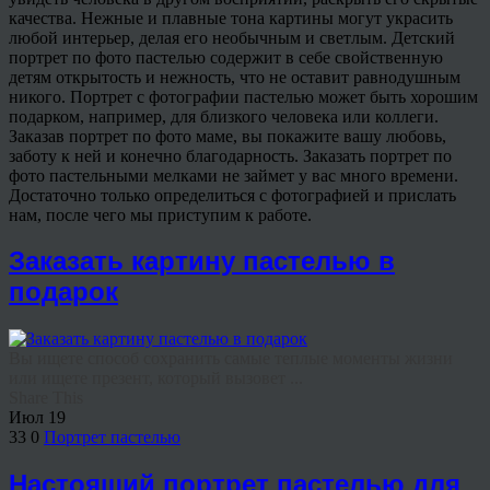
качества. Нежные и плавные тона картины могут украсить
любой интерьер, делая его необычным и светлым. Детский
портрет по фото пастелью содержит в себе свойственную
детям открытость и нежность, что не оставит равнодушным
никого. Портрет с фотографии пастелью может быть хорошим
подарком, например, для близкого человека или коллеги.
Заказав портрет по фото маме, вы покажите вашу любовь,
заботу к ней и конечно благодарность. Заказать портрет по
фото пастельными мелками не займет у вас много времени.
Достаточно только определиться с фотографией и прислать
нам, после чего мы приступим к работе.
Заказать картину пастелью в
подарок
Вы ищете способ сохранить самые теплые моменты жизни
или ищете презент, который вызовет ...
Share This
Июл
19
33
0
Портрет пастелью
Настоящий портрет пастелью для