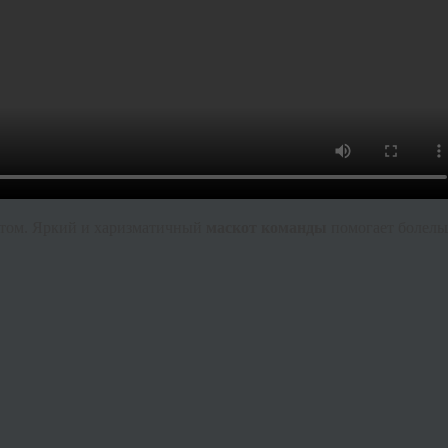
утом. Яркий и харизматичный
маскот команды
помогает болель