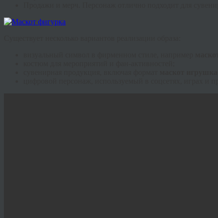
Продажи и мерч. Персонаж отлично подходит для сувен
Существует несколько вариантов реализации образа:
визуальный символ в фирменном стиле, например
маско
костюм для мероприятий и фан-активностей;
сувенирная продукция, включая формат
маскот игрушка
цифровой персонаж, используемый в соцсетях, играх и п