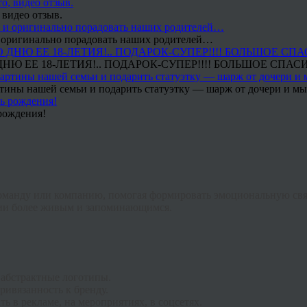
 видео отзыв.
 и оригинально порадовать наших родителей…
Ю ЕЕ 18-ЛЕТИЯ!.. ПОДАРОК-СУПЕР!!!! БОЛЬШОЕ СПАС
тины нашей семьи и подарить статуэтку — шарж от дочери и мы 
рождения!
команду или компанию, помогая формировать эмоциональную связ
ции более живым и запоминающимся.
 абстрактные логотипы.
ивязанность к бренду.
 в рекламе, на мероприятиях, в соцсетях.