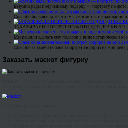
Безумно рады полученному подарку — портрету по фото,
Спасибо большое за то, что мы смогли так не ожиданно
ЗАКАЗЫВАЛИ ПОРТРЕТ ПО ФОТО ДЛЯ ДОЧКИ КО ДН
Мы решили сделать ему подарок в виде исторической кар
Спасибо за замечательный портрет-сюрприз на мой день 
Заказать маскот фигурку
Маскот
— это яркий персонаж, который представляет бренд, 
инструментом коммуникации, который делает образ организа
Зачем бренду нужен маскот
Узнаваемость.
Маскот
фигурка
запоминаются легче, чем
Эмоциональный отклик. Аудитория быстрее формирует пр
Маркетинговые возможности. Маскота можно использовать