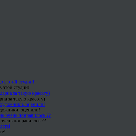
в этой студии!
рна за такую красоту)
удожники, оценили!
 очень понравилось ??
те!