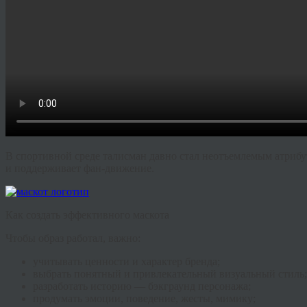
В спортивной среде талисман давно стал неотъемлемым атриб
и поддерживает фан-движение.
Как создать эффективного маскота
Чтобы образ работал, важно:
учитывать ценности и характер бренда;
выбрать понятный и привлекательный визуальный стиль;
разработать историю — бэкграунд персонажа;
продумать эмоции, поведение, жесты, мимику;