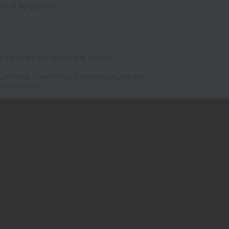
ирной продукции.
т логотип
в графической версии;
, которая становится популярным мерчем;
риложениях.