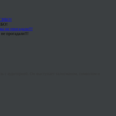
ИБО!
не прогадали!!!
ь с аудиторией. Он выступает талисманом, символом и