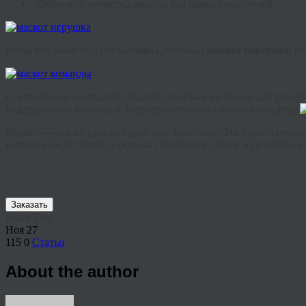
обеспечить универсальность для разных носителей.
Когда все элементы согласованы, готовый
маскот персонаж
ст
Современные компании создают талисман не только для развл
поддерживать фанатов и формировать уникальную атмосферу.
Маскот — это не просто герой или талисман. Это стратегическ
коммуникаций такой персонаж становится одним из ключевых 
Заказать
Share This
Ноя
27
115
0
Статьи
About the author