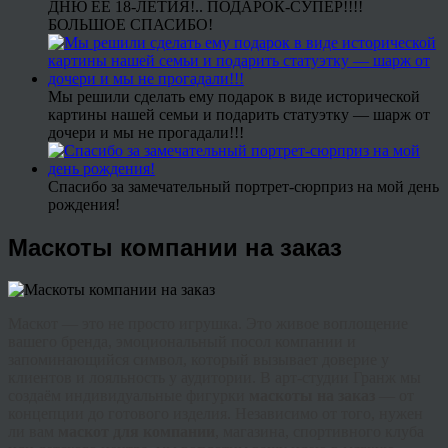
ДНЮ ЕЕ 18-ЛЕТИЯ!.. ПОДАРОК-СУПЕР!!!!
БОЛЬШОЕ СПАСИБО!
Мы решили сделать ему подарок в виде исторической
картины нашей семьи и подарить статуэтку — шарж от
дочери и мы не прогадали!!!
Спасибо за замечательный портрет-сюрприз на мой день
рождения!
Маскоты компании на заказ
Маскот — это не просто игрушка. Это живое воплощение
вашего бренда, эмоциональный посол компании и
запоминающийся символ, который вызывает доверие у
клиентов и лояльность у аудитории. В арт-студии Гранж мы
создаём индивидуальные фигурки
маскоты на заказ
— от
концепции до готового изделия. Независимо от того, нужен
ли вам
маскот для компании
, магазина, спортивного клуба