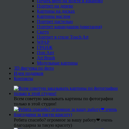
Печать фото на холсте в Иваново
Портрет на дереве
Картины на досках
Картины маслом
Портрет пастелью
Портрет карандашом (имитация)
Скетч
Портрет в стиле Touch Art
WPAP
ГРАНЖ
Поп Арт
Art Brush
Модульные картины
3D фигурка по фото
Идеи подарков
Контакты
Всем советую заказывать картины по фотографии
только в этой студии!
Ребята спасибо? огромное за вашу работу❤ очень
благодарна за такую красоту)