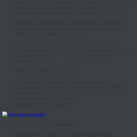
аудитории. Хотите дружелюбного зверька для детского
центра? Или харизматичного робота для IT-стартапа?
Мы подберём образ, который «зацепит».
Производство маскотов из качественных материалов
Мы производим
игрушки маскоты
из безопасных
материалов. Возможны варианты:
Мини-версии (5–30 см) — для мерча и подарков
Средние фигурки (30–70 см) — для интерьера и фотозон
Крупные маскоты (70+ см) — для аниматоров и
выставок
Гибкость и внимание к деталям
Интеграция логотипа и фирменных цветов
Возможность изменения позы, выражения мордочки,
аксессуаров
Быстрые сроки — от 7 дней
Производство от 1 штуки
Для кого подойдёт
заказ маскота?
Компании и стартапы — создайте лицо бренда