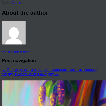
120
0
Статьи
About the author
View all articles by rauffri
Post navigation
←
Портрет маслом на заказ — живопись, которая говорит
сердцу
Заказать маскот фигурку
→