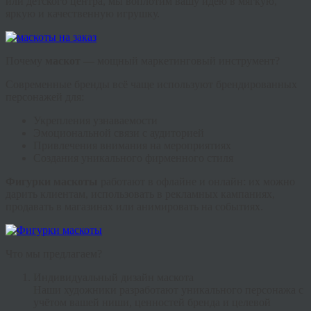
или детского центра, мы воплотим вашу идею в мягкую,
яркую и качественную игрушку.
Почему
маскот —
мощный маркетинговый инструмент?
Современные бренды всё чаще используют брендированных
персонажей для:
Укрепления узнаваемости
Эмоциональной связи с аудиторией
Привлечения внимания на мероприятиях
Создания уникального фирменного стиля
Фигурки маскоты
работают в офлайне и онлайн: их можно
дарить клиентам, использовать в рекламных кампаниях,
продавать в магазинах или анимировать на событиях.
Что мы предлагаем?
Индивидуальный дизайн маскота
Наши художники разработают уникального персонажа с
учётом вашей ниши, ценностей бренда и целевой