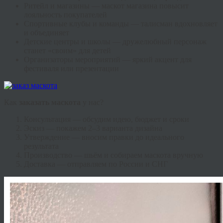
Ритейл и магазины — маскот магазина повысит
лояльность покупателей
Спортивные клубы и команды — талисман вдохновляет
и объединяет
Детские центры и школы — дружелюбный персонаж
станет «своим» для детей
Организаторы мероприятий — яркий акцент для
фестиваля или презентации
Как
заказать маскота
у нас?
Консультация — обсудим идею, бюджет и сроки
Эскиз — покажем 2–3 варианта дизайна
Утверждение — вносим правки до идеального
результата
Производство — шьём и собираем маскота вручную
Доставка — отправляем по России и СНГ