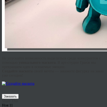
Не упускайте возможность выделиться среди конкурентов с
помощью
уникального маскота
. В арт-студии Гранж мы
превращаем идеи в осязаемые эмоции.
Создайте маскота
своей мечты — закажите фигурку на заказ
уже сегодня!
Заказать
Share This
Ноя
11