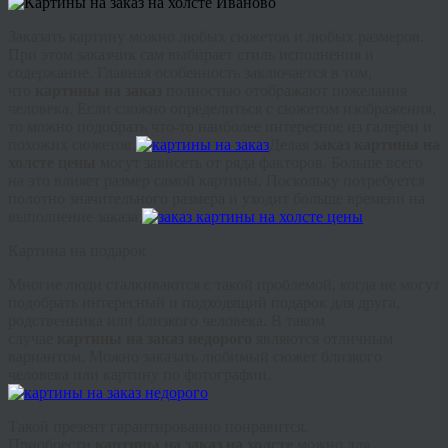
Заказать картину можно любых сюжетов и любых размеров.
При этом заказчик сам выбирает стиль исполнения и
содержание. Главная особенность заключается в том,
что
картины на заказ
полностью отображают пожелания
человека. Если сложно определиться с сюжетом изображения,
то можно подобрать что-то наиболее интересное из галереи и
похожих сюжетов.
Делая
заказ картины на
холсте цены
могут зависеть от ряда факторов. Больше всего
на это влияет размер самой картины. Поскольку потребуется
полотно значительного размера и уходит больше времени на
выполнение заказа.
Картина на подарок
Многие люди сталкиваются с такой проблемой, когда не могут
подобрать интересный и подходящий подарок для друга,
родственника или близкого человека. В таком
случае
картины на заказ недорого
являются отличным
вариантом. Можно заказать любимый сюжет близкого
человека или картину по фотографии.
Такой презент гарантированно понравится.
Приобрести
картины на заказ на холсте
можно для