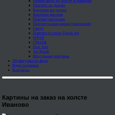
Печать фото на холсте в Иваново
Портрет на дереве
Картины на досках
Картины маслом
Портрет пастелью
Портрет карандашом (имитация)
Скетч
Портрет в стиле Touch Art
WPAP
ГРАНЖ
Поп Арт
Art Brush
Модульные картины
3D фигурка по фото
Идеи подарков
Контакты
Картины на заказ на холсте
Иваново