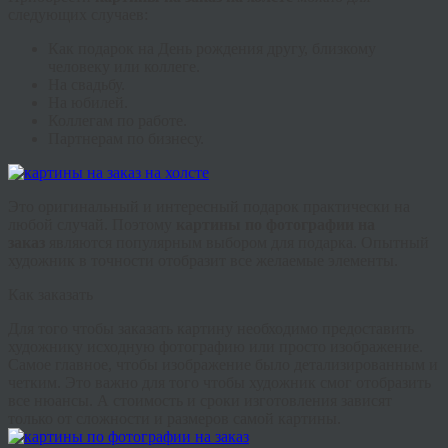
следующих случаев:
Как подарок на День рождения другу, близкому
человеку или коллеге.
На свадьбу.
На юбилей.
Коллегам по работе.
Партнерам по бизнесу.
Это оригинальный и интересный подарок практически на
любой случай. Поэтому
картины по фотографии на
заказ
являются популярным выбором для подарка. Опытный
художник в точности отобразит все желаемые элементы.
Как заказать
Для того чтобы заказать картину необходимо предоставить
художнику исходную фотографию или просто изображение.
Самое главное, чтобы изображение было детализированным и
четким. Это важно для того чтобы художник смог отобразить
все нюансы. А стоимость и сроки изготовления зависят
только от сложности и размеров самой картины.