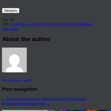
Заказать
Share This
Окт
29
725
1
Портрет на холсте
,
Портрет по фото
,
Цифровая
живопись
About the author
View all articles by rauffri
Post navigation
←
Картина блестками заказать на холсте
Заказать
родословную семьи цена
→