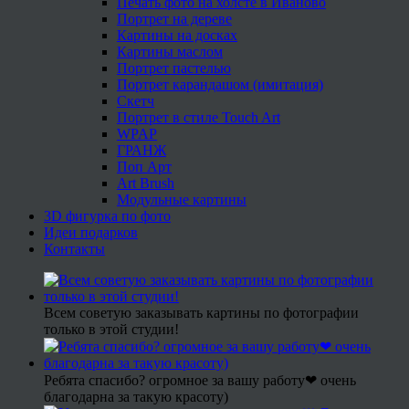
Печать фото на холсте в Иваново
Портрет на дереве
Картины на досках
Картины маслом
Портрет пастелью
Портрет карандашом (имитация)
Скетч
Портрет в стиле Touch Art
WPAP
ГРАНЖ
Поп Арт
Art Brush
Модульные картины
3D фигурка по фото
Идеи подарков
Контакты
Всем советую заказывать картины по фотографии
только в этой студии!
Ребята спасибо? огромное за вашу работу❤ очень
благодарна за такую красоту)