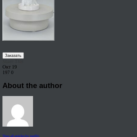
Заказать
Share This
Окт
19
197
0
About the author
View all articles by rauffri