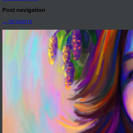
Post navigation
←
5872618718