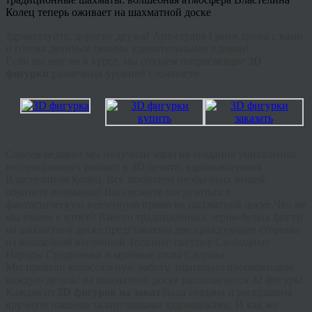
Здравствуйте, дорогие друзья! Арт-студия Гранж снова с вами
и готова делиться своими удивительными идеями!
Если вы еще не в курсе, мы создаем потрясающие
3D
фигурки
различных уровней сложности.
Совсем недавно мы получили заказ на создание уникальных
коллекционных шахмат в 3D печати, вдохновленных
Властелином Колец. Все любители необычных вещей,
обратите внимание! Вы сможете погрузиться в
фантастическую вселенную прямо на шахматной доске.Что же
мы имеем в итоге? Вместо традиционных черно-белых фигур
на шахматной доске представлены две враждующие стороны
из волшебной вселенной Толкина: светлые Свободные
Народы Средиземья и мрачные силы Саурона.
Мы провели колоссальную работу, тщательно прорабатывая
каждую деталь: на шахматной доске располагается 32 фигуры.
Каждая из
3D фигурок на заказ
была создана и раскрашена
вручную нашими талантливыми художниками. И как же