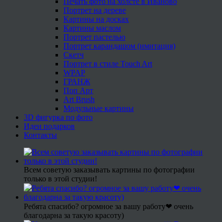
Печать фото на холсте в Иваново
Портрет на дереве
Картины на досках
Картины маслом
Портрет пастелью
Портрет карандашом (имитация)
Скетч
Портрет в стиле Touch Art
WPAP
ГРАНЖ
Поп Арт
Art Brush
Модульные картины
3D фигурка по фото
Идеи подарков
Контакты
Всем советую заказывать картины по фотографии
только в этой студии!
Ребята спасибо? огромное за вашу работу❤ очень
благодарна за такую красоту)