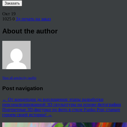
Заказать
Share This
Окт
19
1025
0
3д печать на заказ
About the author
View all articles by rauffri
Post navigation
←
От концепции до воплощения: этапы разработки
персонализированной 3D скульптуры на основе фотографии
Портретные 3D-фигурки по фото в стиле Funko Pop: станьте
героем своей истории!
→