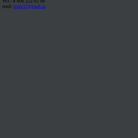
тел.: 8 800 222 02 86
mail:
holst37@mail.ru