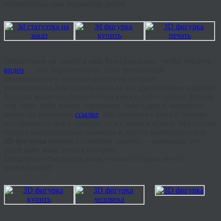
великолепна сама шахматная доска!
Обязательно загляните в наш Телеграм-канал, чтобы увидеть
видео
— оно поразительное! Этот уникальный
коллекционный экспонат никого не оставит
равнодушным.Как сделать заказ на это удивительное изделие?
Если вы являетесь поклонником какого-либо сериала, фильма
или игры, либо хотите порадовать своего друга, заполните
заявку по указанной
ссылке
. Мы свяжемся с вами в течение
сегодняшнего дня и ответим на все ваши вопросы. Мы готовы
создать коллекционные шахматы и другие композиции или
3D фигурки купить
по любому сюжету — возможно, это
будет даже ваша личная история!
Предлагаю объединить наши усилия и создать нечто
удивительное!