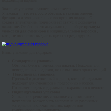
подходящий вариант.
Значение упаковки: важнее, чем кажется
Упаковка — это не просто обёртка, а важный элемент
брендинга и эмоционального восприятия подарка. Она
создаёт впечатление, подчёркивает статус и формирует
ожидание. Особенно это актуально при выборе
премиум
упаковки для сувениров
и
индивидуальной коробки
,
которые позволяют выделить презент среди других.
Виды упаковки для подарков
Стандартная упаковка
Обычная бумага, пленка или пакеты. Подходит для
повседневных подарков, но не вызывает ярких эмоций.
Пластиковая упаковка
Прочный и долговечный вариант, который идеально
подходит для сувениров и подарочных наборов.
Позволяет видеть содержимое, сохраняя его в целости.
Индивидуальная упаковка
Уникальное решение, созданное с учетом ваших
пожеланий. Может быть выполнена из различных
материалов, включая пластик, картон или
комбинированные варианты.