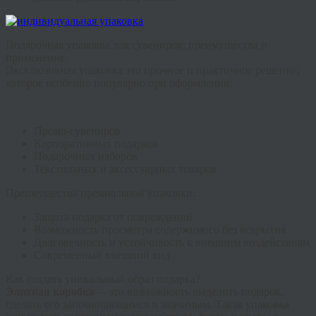
Подарочная упаковка для сувениров: преимущества и
применение
Эксклюзивная упаковка это прочное и практичное решение,
которое особенно популярно при оформлении:
Промо-сувениров
Корпоративных подарков
Подарочных наборов
Текстильных и аксессуарных товаров
Преимущества премиальной упаковки:
Защита подарка от повреждений
Возможность просмотра содержимого без вскрытия
Долговечность и устойчивость к внешним воздействиям
Современный внешний вид
Как создать уникальный образ подарка?
Элитная коробка
— это возможность выделить подарок,
сделать его запоминающимся и значимым. Такая упаковка