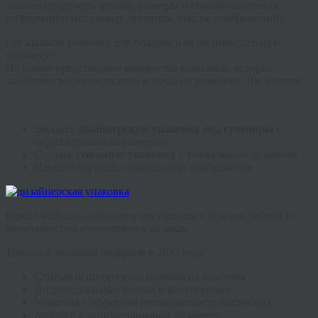
заранее продумать дизайн, размеры и способ нанесения
информации (например, логотипа, текста, изображений).
Где заказать упаковку для подарка или индивидуальную
упаковку?
На рынке представлено множество компаний, которые
занимаются производством и печатью упаковки. Вы можете:
Заказать
дизайнерскую упаковку под сувениры
с
индивидуальным размером
Создать
стильную упаковку
с уникальным дизайном
Нанести логотип, надписи или изображения
Важно выбрать надежного поставщика с опытом работы и
возможностью изготовления на заказ.
Тренды в упаковке подарков в 2025 году
Стильные прозрачные коробки из пластика
Индивидуальные формы и конструкции
Упаковка с эффектом неожиданности (unboxing)
Коробки с многоуровневым дизайном