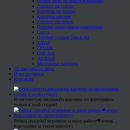
Печать фото на холсте в Иваново
Портрет на дереве
Картины на досках
Картины маслом
Портрет пастелью
Портрет карандашом (имитация)
Скетч
Портрет в стиле Touch Art
WPAP
ГРАНЖ
Поп Арт
Art Brush
Модульные картины
3D фигурка по фото
Идеи подарков
Контакты
Всем советую заказывать картины по фотографии
только в этой студии!
Ребята спасибо? огромное за вашу работу❤ очень
благодарна за такую красоту)