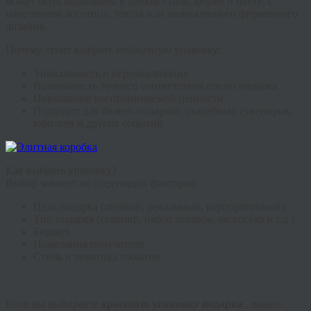
может быть выполнена в любом стиле, форме и цвете, с
нанесением логотипа, текста или полноценного фирменного
дизайна.
Почему стоит выбрать необычную упаковку:
Уникальность и персонализация
Возможность точного соответствия стилю подарка
Повышение воспринимаемой ценности
Подходит для бизнес-подарков, свадебных сувениров,
юбилеев и других событий
Как выбрать упаковку?
Выбор зависит от следующих факторов:
Цель подарка (личный, рекламный, корпоративный)
Тип подарка (сувенир, набор товаров, аксессуар и т.д.)
Бюджет
Пожелания получателя
Стиль и тематика события
Если вы выбираете
красивую упаковку подарка
, важно