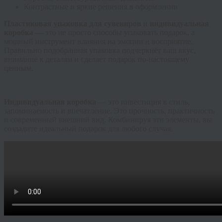
Контрастные и яркие решения в оформлении
Пластиковая упаковка для сувениров
и
индивидуальная
коробка
— это не просто способы упаковать подарок, а
мощный инструмент влияния на эмоции и восприятие.
Правильно подобранная упаковка подчеркнёт ваш вкус,
внимание к деталям и сделает подарок по-настоящему
ценным.
Индивидуальная коробка
— это инвестиция в стиль,
запоминаемость и впечатление. Это прочность, практичность
и современный внешний вид. Комбинируя эти элементы, вы
создадите идеальный подарок для любого случая.