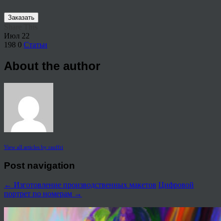
Заказать
Share This
Июл
22
198
0
Статьи
About the author
View all articles by rauffri
Post navigation
←
Изготовление производственных макетов
Цифровой
портрет по номерам
→