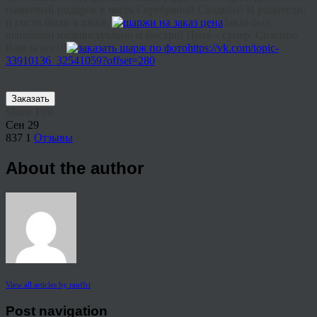
памятный подарок в честь Серебряной Свадьбы! И родители,
и гости были в шоке.
Заказ был
выполнен индивидуально и быстро! Цена – супер. Спасибо
Вам за все!!!
https://vk.com/topic-
33910136_32541059?offset=280
Заказать
Share This
Сен
29
837
1
Отзывы
About the author
View all articles by rauffri
Post navigation