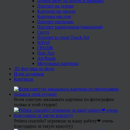
Печать фото на холсте в Иваново
Портрет на дереве
Картины на досках
Картины маслом
Портрет пастелью
Портрет карандашом (имитация)
Скетч
Портрет в стиле Touch Art
WPAP
ГРАНЖ
Поп Арт
Art Brush
Модульные картины
3D фигурка по фото
Идеи подарков
Контакты
Всем советую заказывать картины по фотографии
только в этой студии!
Ребята спасибо? огромное за вашу работу❤ очень
благодарна за такую красоту)