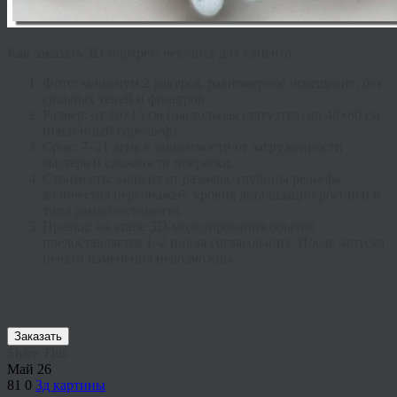
Как заказать 3D-портрет: чек-лист для клиента
Фото:
минимум 2 ракурса, равномерное освещение, без
сильных теней и фильтров.
Размер:
от 10×15 см (настольная статуэтка) до 40×60 см
(настенный барельеф).
Срок:
7–21 день в зависимости от загруженности
мастера и сложности покраски.
Стоимость:
зависит от размера, глубины рельефа,
количества персонажей, уровня детализации росписи и
типа рамы/постамента.
Правки:
на этапе 3D-моделирования обычно
предоставляется 1–2 цикла согласования. После запуска
печати изменения невозможны.
Заказать
Share This
Май
26
81
0
3д картины