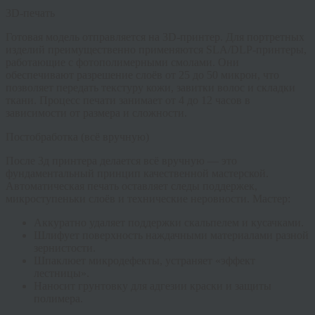
3D-печать
Готовая модель отправляется на 3D-принтер. Для портретных
изделий преимущественно применяются SLA/DLP-принтеры,
работающие с фотополимерными смолами. Они
обеспечивают разрешение слоёв от 25 до 50 микрон, что
позволяет передать текстуру кожи, завитки волос и складки
ткани. Процесс печати занимает от 4 до 12 часов в
зависимости от размера и сложности.
Постобработка (всё вручную)
После 3д принтера делается всё вручную
— это
фундаментальный принцип качественной мастерской.
Автоматическая печать оставляет следы поддержек,
микроступеньки слоёв и технические неровности. Мастер:
Аккуратно удаляет поддержки скальпелем и кусачками.
Шлифует поверхность наждачными материалами разной
зернистости.
Шпаклюет микродефекты, устраняет «эффект
лестницы».
Наносит грунтовку для адгезии краски и защиты
полимера.