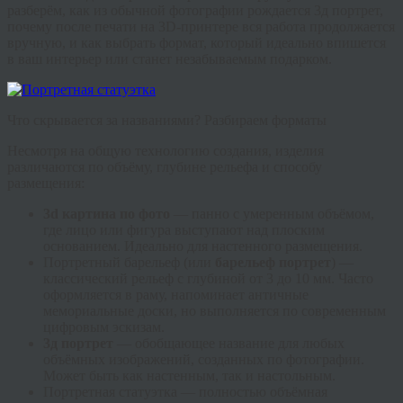
разберём, как из обычной фотографии рождается
3д портрет
,
почему после печати на 3D-принтере вся работа продолжается
вручную, и как выбрать формат, который идеально впишется
в ваш интерьер или станет незабываемым подарком.
Что скрывается за названиями? Разбираем форматы
Несмотря на общую технологию создания, изделия
различаются по объёму, глубине рельефа и способу
размещения:
3d картина по фото
— панно с умеренным объёмом,
где лицо или фигура выступают над плоским
основанием. Идеально для настенного размещения.
Портретный барельеф
(или
барельеф портрет
) —
классический рельеф с глубиной от 3 до 10 мм. Часто
оформляется в раму, напоминает античные
мемориальные доски, но выполняется по современным
цифровым эскизам.
3д портрет
— обобщающее название для любых
объёмных изображений, созданных по фотографии.
Может быть как настенным, так и настольным.
Портретная статуэтка
— полностью объёмная