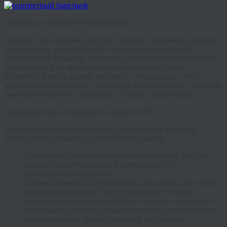
Покраска и художественная роспись
На этом этапе изделие обретает характер. Художник наносит
базовые тона, прорабатывает тени и блики, имитирует
естественный румянец, цвет глаз, текстуру волос или одежды.
Используются профессиональные акриловые краски,
пигменты и кисти разной жёсткости. Финальный слой —
защитный лак (матовый, сатиновый или глянцевый), который
фиксирует роспись и защищает от пыли и выцветания.
Почему ручная постобработка меняет всё?
3D-принтер создаёт геометрию, но не создаёт характер.
Ручная работа решает три критические задачи:
Устранение технических артефактов печати.
Ни один
принтер не даёт идеальной поверхности без
последующей шлифовки.
Художественная интерпретация.
Цвет кожи при разном
освещении меняется. Мастер подбирает оттенки
индивидуально, создавая объём и «жизнь» в портрете.
Тактильное качество
.
Гладкие переходы, мягкие тени и
точные акценты делают
барельеф портрет
или