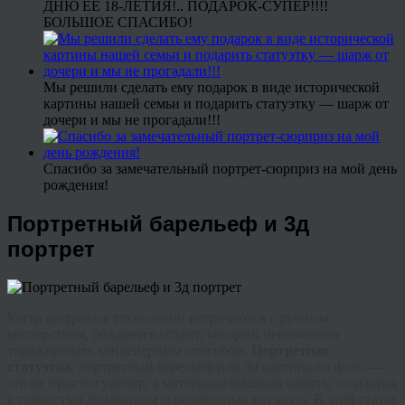
ДНЮ ЕЕ 18-ЛЕТИЯ!.. ПОДАРОК-СУПЕР!!!!
БОЛЬШОЕ СПАСИБО!
Мы решили сделать ему подарок в виде исторической
картины нашей семьи и подарить статуэтку — шарж от
дочери и мы не прогадали!!!
Спасибо за замечательный портрет-сюрприз на мой день
рождения!
Портретный барельеф и 3д
портрет
Когда цифровые технологии встречаются с ручным
мастерством, рождается объект, который невозможно
тиражировать конвейерным способом.
Портретная
статуэтка
,
портретный барельеф
или
3d картина по фото
—
это не просто сувенир, а материализованная память, созданная
с точностью до микрона и окрашенная вручную. В этой статье