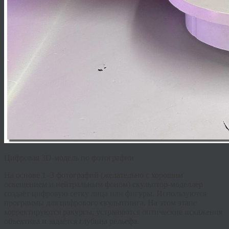
Цифровая 3D-модель по фотографии
На основе 1–3 фотографий (желательно с хорошим
освещением и нейтральным фоном) скульптор-моделлер
создаёт цифровую сетку лица или фигуры. Используются
программы для цифрового скульптинга. На этом этапе
корректируются ракурсы, устраняются оптические искажения
объектива и задаётся глубина рельефа.