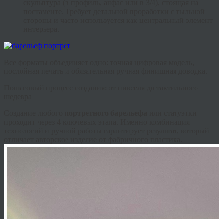
скульптура (в профиль, анфас или в 3/4), стоящая на
постаменте. Требует детальной проработки с тыльной
стороны и часто используется как центральный элемент
интерьера.
Все форматы объединяет одно: точная цифровая модель,
послойная печать и обязательная ручная финишная доводка.
Пошаговый процесс создания: от пикселя до тактильного
шедевра
Создание любого
портретного барельефа
или статуэтки
проходит через 4 ключевых этапа. Именно комбинация
технологий и ручной работы гарантирует результат, который
отличает авторское изделие от фабричного пластика.