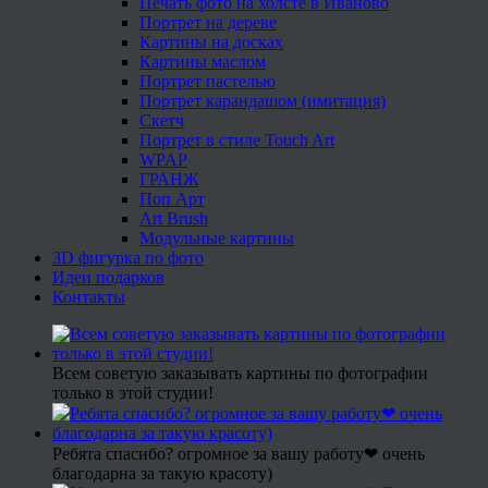
Печать фото на холсте в Иваново
Портрет на дереве
Картины на досках
Картины маслом
Портрет пастелью
Портрет карандашом (имитация)
Скетч
Портрет в стиле Touch Art
WPAP
ГРАНЖ
Поп Арт
Art Brush
Модульные картины
3D фигурка по фото
Идеи подарков
Контакты
Всем советую заказывать картины по фотографии
только в этой студии!
Ребята спасибо? огромное за вашу работу❤ очень
благодарна за такую красоту)