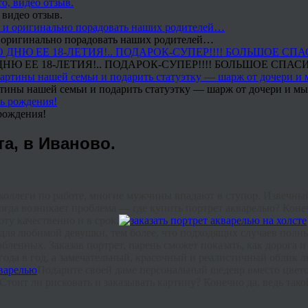
 видео отзыв.
 и оригинально порадовать наших родителей…
Ю ЕЕ 18-ЛЕТИЯ!.. ПОДАРОК-СУПЕР!!!! БОЛЬШОЕ СПАС
тины нашей семьи и подарить статуэтку — шарж от дочери и мы 
рождения!
та, в Иваново.
коллеги по работе, многие мужчины впадают в ступор. Извечный
огда возникает проблема — где купить портрет акварелью? Конеч
ту качественно и в срок.
 для любимой девушки, тем более, что подходящих случаев
полн
ленных. Заказав портрет, парень сможет показать, как дорога 
з года в год, а замечательный, красочный и реалистичный обли
Подарите своей даме персональный шедевр вместо цветов 
. Стоит ли рисковать и заказывать картину? Конечно да, ведь 