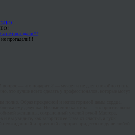
ИБО!
не прогадали!!!
 вопрос — что подарить? — мучает и не дает спокойно спать.
но, это лучше всего сделать у профессионалов, которые могут
ым полно
. Образ прекрасной и неповторимой дамы сердца,
и близка ему девушка. Несомненно картина — это оригинальное
к любимой женщины, сохраненный умелой рукой Мастера,
и вы увидите, как загорятся ее глаза от счастья, а губы
такой неожиданный и приятный сюрприз придется по душе любой