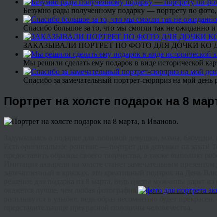
Безумно рады полученному подарку — портрету по фото,
Спасибо большое за то, что мы смогли так не ожиданно
ЗАКАЗЫВАЛИ ПОРТРЕТ ПО ФОТО ДЛЯ ДОЧКИ КО ДН
Мы решили сделать ему подарок в виде исторической кар
Спасибо за замечательный портрет-сюрприз на мой день 
Портрет на холсте подарок на 8 мар
Задумываясь о подарке для любимой девушки, мамы, бабушки, 
Есть оригинальное решение — портрет для девушки на заказ! Т
предоставить образцы своего творчества, а также выполнят рабо
Имитация акварели на холсте станет замечательным презентом
запечатленный в красках, это
креативный
подарок на День Влюб
решение для подарка на 8 марта, ведь цветы мужчины дарят и
окажется лучше, чем любая фотография.
расплывутся в улыбке, ведь образ несомненно будет прекрасен
представительнице прекрасной половины человечества.