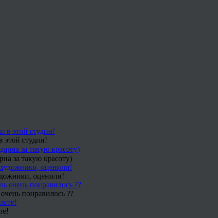
в этой студии!
рна за такую красоту)
удожники, оценили!
 очень понравилось ??
те!