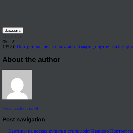
Заказать
Share This
Фев
25
1352
0
Портрет акварелью на холсте
8 марта
,
портрет на 8 март
About the author
View all articles by rauffri
Post navigation
←
Картины на досках купить в стиле лофт Иваново
Портрет по