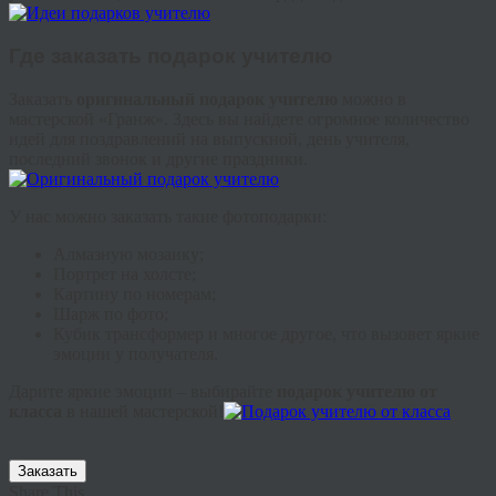
Где заказать подарок учителю
Заказать
оригинальный подарок учителю
можно в
мастерской «Гранж». Здесь вы найдете огромное количество
идей для поздравлений на выпускной, день учителя,
последний звонок и другие праздники.
У нас можно заказать такие фотоподарки:
Алмазную мозаику;
Портрет на холсте;
Картину по номерам;
Шарж по фото;
Кубик трансформер и многое другое, что вызовет яркие
эмоции у получателя.
Дарите яркие эмоции – выбирайте
подарок учителю от
класса
в нашей мастерской!
Заказать
Share This