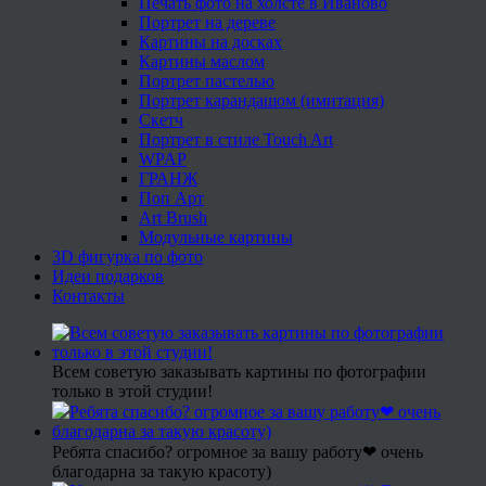
Печать фото на холсте в Иваново
Портрет на дереве
Картины на досках
Картины маслом
Портрет пастелью
Портрет карандашом (имитация)
Скетч
Портрет в стиле Touch Art
WPAP
ГРАНЖ
Поп Арт
Art Brush
Модульные картины
3D фигурка по фото
Идеи подарков
Контакты
Всем советую заказывать картины по фотографии
только в этой студии!
Ребята спасибо? огромное за вашу работу❤ очень
благодарна за такую красоту)