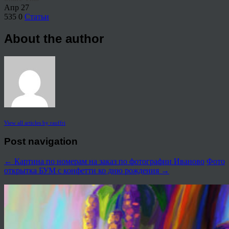
Апр
27
535
0
Статьи
About the author
View all articles by rauffri
Post navigation
←
Картина по номерам на заказ по фотографии Иваново
Фото
открытка БУМ с конфетти ко дню рождения
→