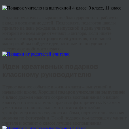
Подарки учителю – выражение благодарности за работу и
вклад в воспитание детей. Поздравлять педагогов школы
принято на день рождения, выпускной и день учителя,
который во всем мире отмечают 5 октября. Если ищете
памятные
подарки от родителей учителю
, то в нашей
мастерской вы найдете идеи, которые точно удивят и
растрогают любимого педагога.
Идеи креативных подарков
классному руководителю
Первое важное событие в жизни класса – выпускной в
начальной школе. Хороший
подарок учителю на выпускной
4 класс
должен надолго сохранить воспоминания о вашем
классе, и с этим отлично справятся фотопрезенты. К самым
уместным и оригинальным относятся: фотокубик
трансформер вместо скучного альбома, портрет или алмазная
мозаика по фотографии. Такой подарок по-настоящему удивит
учителя и оставит о классе лучшие воспоминания.