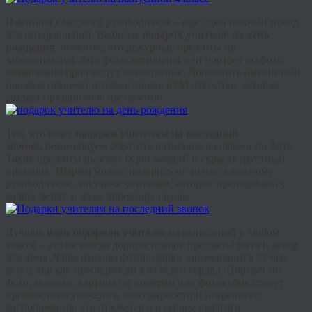
Именины классного руководителя – еще один важный повод
для поздравлений. Выбирая
подарок учителю на день
рождения
, помните, что дежурные презенты не
запоминаются. Зато фотосветильник или портрет по фото
обязательно произведут впечатление. Дополнить именинный
подарок поможет интерактивная БУМ открытка, которая
создает праздничное настроение.
Тем, кто ищет
подарки учителям на последний
звонок,
рекомендуем обратить внимание на шаржи по фото.
Такие презенты вызовут бурю эмоций и скрасят грустный
праздник. Шаржи можно подарить не только классному
руководителю, но также учителям, которые преподавали у
ваших детей, и даже директору школы.
Лучшие
идеи подарков учителю
на выпускной в любом
классе – это не всегда дорогостоящие предметы быта и декор
для дома. Чаще именно фотоподарки запоминаются лучше
всего, так как преподносятся от всего сердца. Портрет по
фото, мозаика, картина по номерам или фотокубик станут
проявлением уважения, благодарности и искреннего
расположения, что отзовется и в сердце педагога.