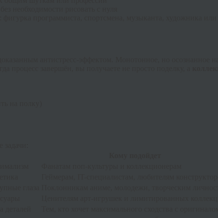
к общим шуткам или профессии
ез необходимости рисовать с нуля
:
фигурка программиста
, спортсмена, музыканта, художника ил
 доказанным
антистресс-эффектом
. Монотонное, но осознанное н
гда процесс завершён, вы получаете не просто поделку, а
коллек
ть на полку)
 задачи:
Кому подойдет
нимализм
Фанатам поп-культуры и коллекционерам
тетика
Геймерам, IT-специалистам, любителям конструктор
упные глаза
Поклонникам аниме, молодежи, творческим личнос
ссуары
Ценителям арт-игрушек и лимитированных коллек
а деталей
Тем, кто хочет максимального сходства с оригинало