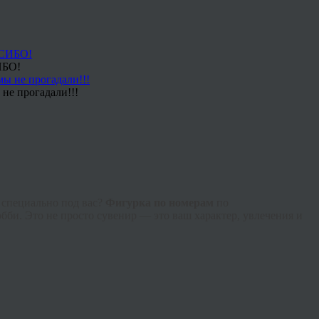
ИБО!
не прогадали!!!
 специально под вас?
Фигурка по номерам
по
би. Это не просто сувенир — это ваш характер, увлечения и