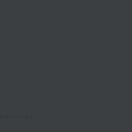
м.
любой ситуации: