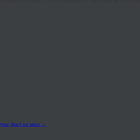
о вашему описанию
— от программиста с ноутбуком до спортсме
уры, бюст на заказ
→