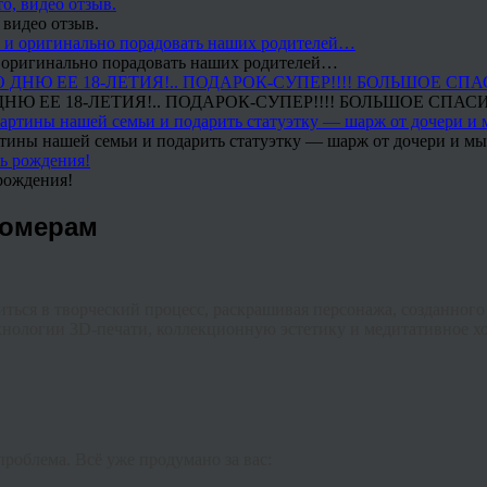
 видео отзыв.
 и оригинально порадовать наших родителей…
Ю ЕЕ 18-ЛЕТИЯ!.. ПОДАРОК-СУПЕР!!!! БОЛЬШОЕ СПАС
тины нашей семьи и подарить статуэтку — шарж от дочери и мы 
рождения!
номерам
ться в творческий процесс, раскрашивая персонажа, созданного
нологии 3D-печати, коллекционную эстетику и медитативное хоб
роблема. Всё уже продумано за вас: