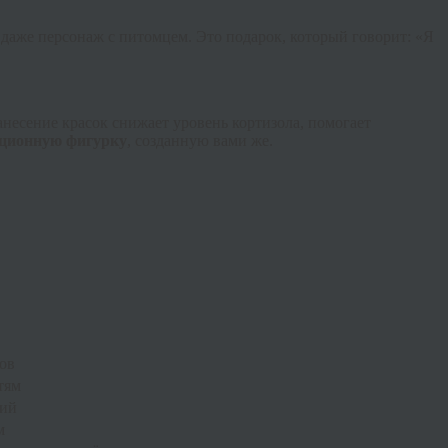
и даже
персонаж с питомцем
. Это подарок, который говорит: «Я
анесение красок снижает уровень кортизола, помогает
ционную фигурку
, созданную вами же.
ов
тям
ций
м