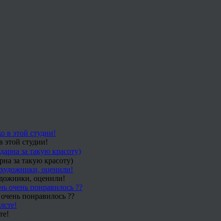
в этой студии!
рна за такую красоту)
удожники, оценили!
 очень понравилось ??
те!