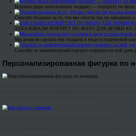
Безумно рады полученному подарку — портрету по фото,
Спасибо большое за то, что мы смогли так не ожиданно
ЗАКАЗЫВАЛИ ПОРТРЕТ ПО ФОТО ДЛЯ ДОЧКИ КО ДН
Мы решили сделать ему подарок в виде исторической кар
Спасибо за замечательный портрет-сюрприз на мой день 
Персонализированная фигурка по 
Ищете подарок, который точно запомнится? Или хотите погрузи
индивидуальной анкете
УНИКОД
объединяет современные тех
история, воплощённые в пластике и красках.
Как работает создание персонажа по вашей анкете?
Процесс максимально прост и прозрачен. Вы не художник? Не п