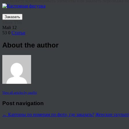
Вы можете комбинировать элементы или заказать
персонажа п
Заказать
Share This
Май
12
53
0
Статьи
About the author
View all articles by rauffri
Post navigation
←
Картины по номерам по фото, где заказать?
Женские скульпт