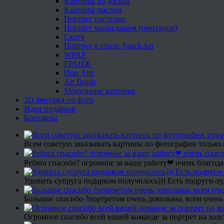
Картины на досках
Картины маслом
Портрет пастелью
Портрет карандашом (имитация)
Скетч
Портрет в стиле Touch Art
WPAP
ГРАНЖ
Поп Арт
Art Brush
Модульные картины
3D фигурка по фото
Идеи подарков
Контакты
Всем советую заказывать картины по фотографии только 
Ребята спасибо? огромное за вашу работу❤ очень благода
Удивить супруга подарком получилось))) Есть подруги-х
Большое спасибо ?портретом очень довольны, всем очень
Огромное спасибо всей вашей команде за портрет на холс