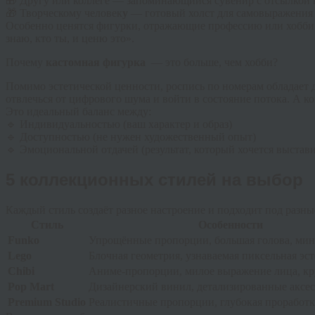
🎁
Другу или коллеге
— запоминающийся сувенир с отсылкой 
🎁
Творческому человек
у
— готовый холст для самовыражения б
Особенно ценятся фигурки, отражающие профессию или хобби
знаю, кто ты, и ценю это».
Почему
кастомная фигурка
— это больше, чем хобби?
Помимо эстетической ценности, роспись по номерам обладает
отвлечься от цифрового шума и войти в состояние потока. А ко
Это идеальный баланс между:
🔹 Индивидуальностью (ваш характер и образ)
🔹 Доступностью (не нужен художественный опыт)
🔹 Эмоциональной отдачей (результат, который хочется выстави
5 коллекционных стилей на выбор
Каждый стиль создаёт разное настроение и подходит под разные
Стиль
Особенности
Funko
Упрощённые пропорции, большая голова, ми
Lego
Блочная геометрия, узнаваемая пиксельная эс
Chibi
Аниме-пропорции, милое выражение лица, кр
Pop Mart
Дизайнерский винил, детализированные аксе
Premium Studio
Реалистичные пропорции, глубокая проработк