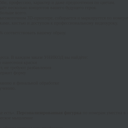
би, профессию, характер и даже предпочтения по цветам.
т несколько концептов вашего будущего героя.
 больше всего.
ысокоточном 3D-принтере, собирается и маркируется по номера
ками, кистью и доступом к профессиональному видеоуроку.
0% соответствовать вашему образу.
цесса. В каждом заказе УНИКОД вы найдёте:
 нанесения краски
т, не требуют разбавления
держит форму
ванию и финальной обработке
ручению.
е есть».
Персонализированная фигурка
по номерам уместна в 
ческое мышление