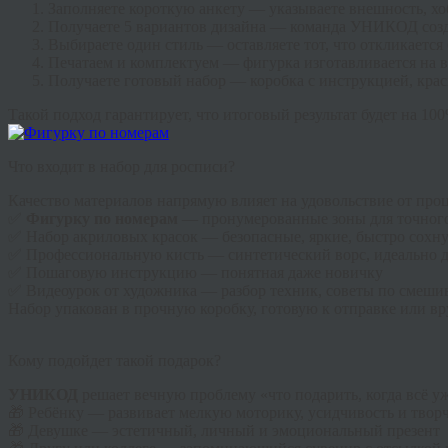
Заполняете короткую анкету
— указываете внешность, хоб
Получаете 5 вариантов дизайна
— команда УНИКОД создаё
Выбираете один стиль
— оставляете тот, что откликается
Печатаем и комплектуем
— фигурка изготавливается на в
Получаете готовый набор
— коробка с инструкцией, крас
Такой подход гарантирует, что итоговый результат будет на 10
Что входит в набор для росписи?
Качество материалов напрямую влияет на удовольствие от про
✅
Фигурку по номерам
— пронумерованные зоны для точного
✅
Набор акриловых красок
— безопасные, яркие, быстро сохну
✅
Профессиональную кисть
— синтетический ворс, идеально 
✅
Пошаговую инструкцию
— понятная даже новичку
✅
Видеоурок от художника
— разбор техник, советы по смеши
Набор упакован в прочную коробку, готовую к отправке или в
Кому подойдет такой подарок?
УНИКОД
решает вечную проблему «что подарить, когда всё уж
🎁
Ребёнку
— развивает мелкую моторику, усидчивость и твор
🎁
Девушке
— эстетичный, личный и эмоциональный презент