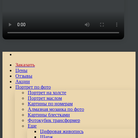
Заказать
Цены
Отзывы
Акции
Портрет по фото
Портрет на холсте
Портрет маслом
Картины по номерам
Алмазная мозаика по фото
Картины блестками
Фотокубик трансформер
Еще
Цифровая живопись
Шарж