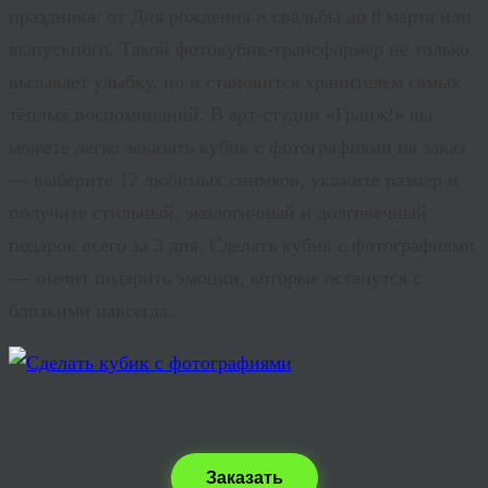
праздника: от Дня рождения и свадьбы до 8 марта или
выпускного. Такой фотокубик-трансформер не только
вызывает улыбку, но и становится хранителем самых
тёплых воспоминаний. В арт-студии «Гранж!» вы
можете легко заказать кубик с фотографиями на заказ
— выберите 12 любимых снимков, укажите размер и
получите стильный, экологичный и долговечный
подарок всего за 3 дня. Сделать кубик с фотографиями
— значит подарить эмоции, которые останутся с
близкими навсегда.
Заказать