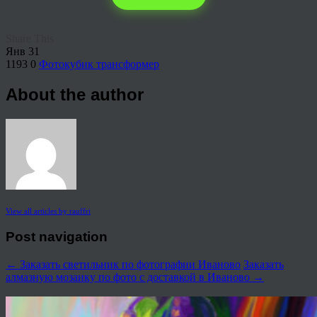
Share This
Янв
31
1193
0
Фотокубик трансформер
About the author
View all articles by rauffri
Post navigation
←
Заказать светильник по фотографии Иваново
Заказать
алмазную мозаику по фото с доставкой в Иваново
→