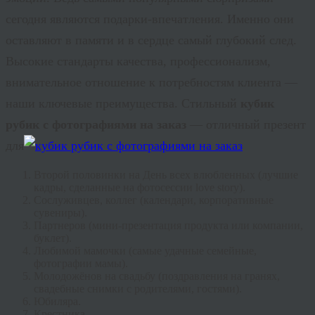
сегодня являются подарки-впечатления. Именно они
оставляют в памяти и в сердце самый глубокий след.
Высокие стандарты качества, профессионализм,
внимательное отношение к потребностям клиента —
наши ключевые преимущества. Стильный
кубик
рубик с фотографиями на заказ
— отличный презент
для
Второй половинки на День всех влюбленных (лучшие
кадры, сделанные на фотосессии love story).
Сослуживцев, коллег (календари, корпоративные
сувениры).
Партнеров (мини-презентация продукта или компании,
буклет).
Любимой мамочки (самые удачные семейные,
фотографии мамы).
Молодожёнов на свадьбу (поздравления на гранях,
свадебные снимки с родителями, гостями).
Юбиляра.
Крестника.