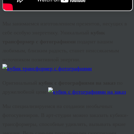
Мы занимаемся изготовлением презентов, несущих в
себе особую энергетику. Уникальный
кубик
трансформер с фотографиями
подарит вашим
любимым, близким радость, станет неиссякаемым
источником позитивной энергии.
Оригинальный
кубик с фотографиями на заказ
по
дружелюбной цене.
Мы специализируемся на создании необычных
фотосувениров. В арт-студии можно заказать кубики-
трансформеры, способные удивлять, вызывать яркие
эмоции. Ведь самыми популярными сюрпризами