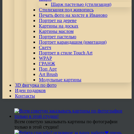
Шарж пастелью (стилизация)
Стилизация под живопись
Печать фото на холсте в Иваново
Портрет на дереве
Картины на досках
Картины маслом
Портрет пастелью
Портрет карандашом (имитация)
Скетч
Портрет в стиле Touch Art
WPAP
ГРАНЖ
Поп Арт
Art Brush
Модульные картины
3D фигурка по фото
Идеи подарков
Контакты
Всем советую заказывать картины по фотографии
только в этой студии!