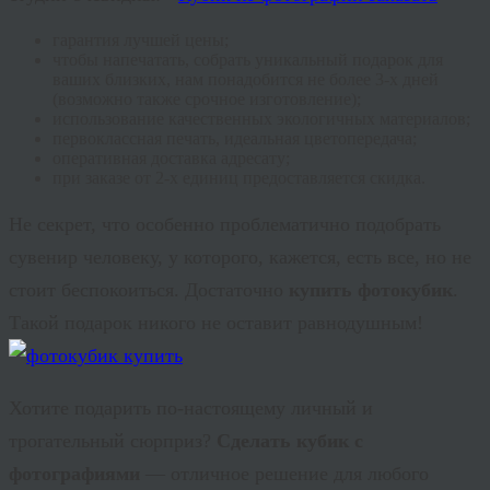
гарантия лучшей цены;
чтобы напечатать, собрать уникальный подарок для
ваших близких, нам понадобится не более 3-х дней
(возможно также срочное изготовление);
использование качественных экологичных материалов;
первоклассная печать, идеальная цветопередача;
оперативная доставка адресату;
при заказе от 2-х единиц предоставляется скидка.
Не секрет, что особенно проблематично подобрать
сувенир человеку, у которого, кажется, есть все, но не
стоит беспокоиться. Достаточно
купить
фотокубик
.
Такой подарок никого не оставит равнодушным!
Хотите подарить по-настоящему личный и
трогательный сюрприз?
Сделать кубик с
фотографиями
— отличное решение для любого