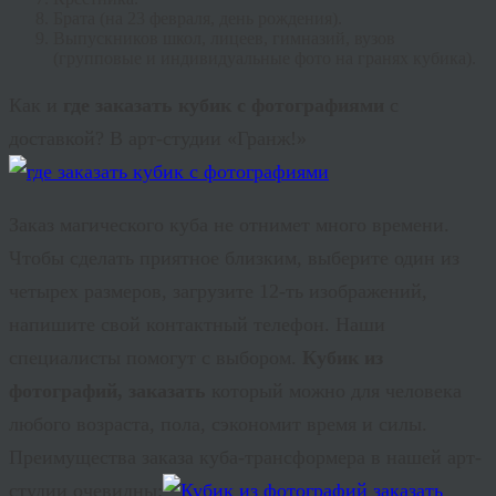
Брата (на 23 февраля, день рождения).
Выпускников школ, лицеев, гимназий, вузов
(групповые и индивидуальные фото на гранях кубика).
Как и
где заказать кубик с фотографиями
с
доставкой? В арт-студии «Гранж!»
Заказ магического куба не отнимет много времени.
Чтобы сделать приятное близким, выберите один из
четырех размеров, загрузите 12-ть изображений,
напишите свой контактный телефон. Наши
специалисты помогут с выбором.
Кубик из
фотографий, заказать
который можно для человека
любого возраста, пола, сэкономит время и силы.
Преимущества заказа куба-трансформера в нашей арт-
студии очевидны: