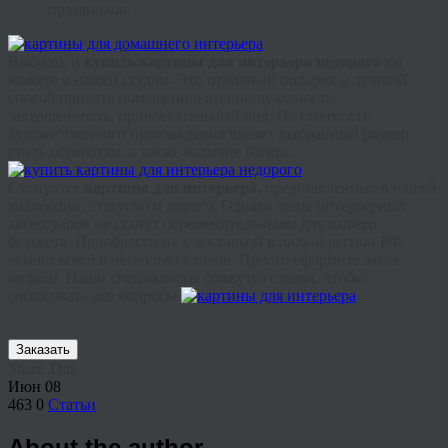
праздников.
Выбрать и
купить картины для интерьера недорого
вы
можете в нашей студии
.
Это отличный подарок и лучший
способ придать помещению индивидуальность,
завершенность, привлекательный вид. На стоимость
художественного произведения влияет выбранный размер,
стиль обработки, а также наличие багета.
Смотрятся
картины для интерьера,
представленные в нашей
коллекции, статусно и дорого. Однако цены интерьерных
аксессуаров не станут обременительными для вашего
бюджета. Приобрести их с доставкой в любой регион РФ
можно всего в несколько кликов. Просто оформите заказ
онлайн. Наши специалисты свяжутся с вами, чтобы
согласовать все вопросы.
Заказать
Share This
Июн
08
463
0
Статьи
About the author