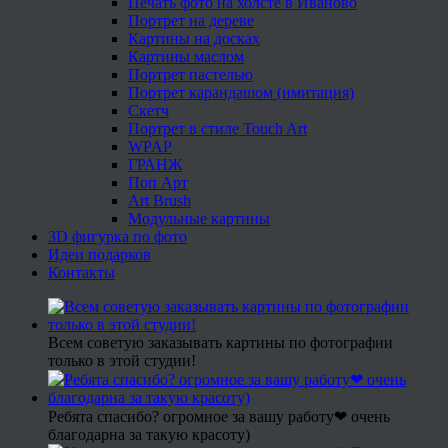
Печать фото на холсте в Иваново
Портрет на дереве
Картины на досках
Картины маслом
Портрет пастелью
Портрет карандашом (имитация)
Скетч
Портрет в стиле Touch Art
WPAP
ГРАНЖ
Поп Арт
Art Brush
Модульные картины
3D фигурка по фото
Идеи подарков
Контакты
Всем советую заказывать картины по фотографии
только в этой студии!
Ребята спасибо? огромное за вашу работу❤ очень
благодарна за такую красоту)