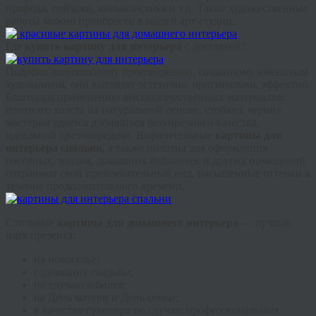
природа, пейзажи,
анималистика
и т.д. Такие художественные
работы можно приобрести в нашей арт-студии.
Где
купить картину для интерьера
с доставкой?
Подобно живописному произведению, созданному именитым
художником, они выглядят эстетично, оригинально, эффектно.
Благодаря применению высококачественных материалов:
плотного холста на натуральной основе, стойких чернил
мастерам удается добиваться безупречного качества,
идеальной цветопередачи. Выразительные
картины для
интерьера спальни,
а также полотна для оформления
гостиных, холлов, домашних библиотек и других помещений
сохраняют свой привлекательный вид, насыщенные оттенки в
течение продолжительного времени.
Стильные
картины для домашнего интерьера
— лучшая
идея презента:
на новоселье;
годовщину свадьбы;
по случаю юбилея;
на День матери и День семьи;
в качестве сувенира по случаю профессиональных