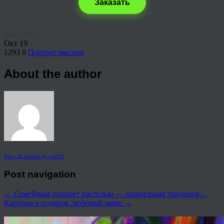
Заказать
Share This
Окт
19
1293
0
Портрет маслом
About the author
View all articles by rauffri
Post navigation
←
Семейный портрет пастелью — правильная традиция…
Картина в подарок любимой маме
→