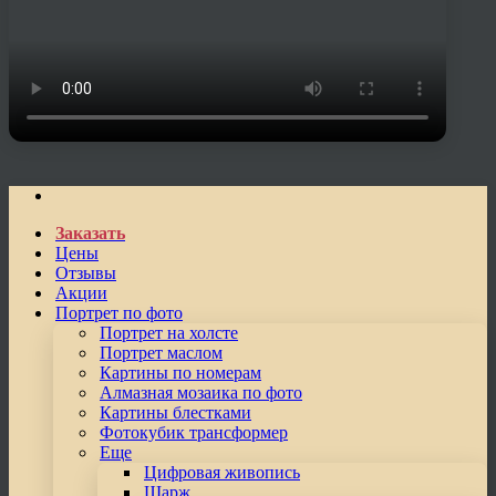
Заказать
Цены
Отзывы
Акции
Портрет по фото
Портрет на холсте
Портрет маслом
Картины по номерам
Алмазная мозаика по фото
Картины блестками
Фотокубик трансформер
Еще
Цифровая живопись
Шарж