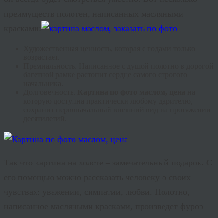
преимуществ полотен, написанных масляными
красками:
Художественная ценность, которая с годами только
возрастает.
Премиальность
. Написанное с душой полотно в дорогой
багетной рамке растопит сердце самого строгого
начальника.
Долговечность.
Картина по фото маслом, цена
на
которую доступна практически любому дарителю,
сохранит первоначальный внешний вид на протяжении
десятилетий.
Так что картина на холсте – замечательный подарок. С
его помощью можно рассказать человеку о своих
чувствах: уважении, симпатии, любви. Полотно,
написанное масляными красками, произведет фурор