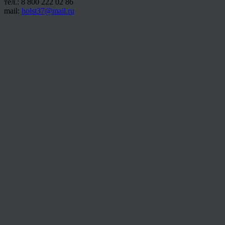
тел.: 8 800 222 02 86
mail:
holst37@mail.ru