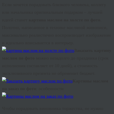
Если хочется порадовать близкого человека, коллегу
или начальника оригинальным подарком – лучшей
идеей станет
картина маслом на холсте по фото
.
Полотно, написанное в технике масляной живописи,
максимально реалистично воспроизводит изображение
и идеально вписывается в интерьер.
Заказать картину
маслом по фото
можно незадолго до праздника (срок
исполнения составляет от 10 дней), а стоимость
эксклюзивного презента не обременит бюджет.
Картины маслом
на заказ по фото
: особенности
Чтобы порадовать виновника торжества, не нужно