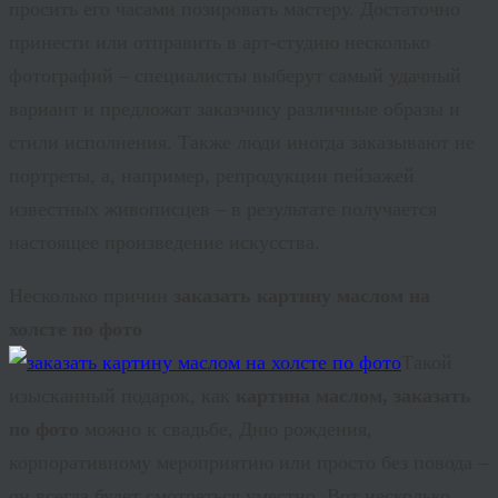
просить его часами позировать мастеру. Достаточно
принести или отправить в арт-студию несколько
фотографий – специалисты выберут самый удачный
вариант и предложат заказчику различные образы и
стили исполнения. Также люди иногда заказывают не
портреты, а, например, репродукции пейзажей
известных живописцев – в результате получается
настоящее произведение искусства.
Несколько причин
заказать картину маслом на
холсте по фото
Такой
изысканный подарок, как
картина маслом, заказать
по фото
можно к свадьбе, Дню рождения,
корпоративному мероприятию или просто без повода –
он всегда будет смотреться уместно. Вот несколько