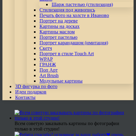
Шарж пастелью (стилизация)
Стилизация под живопись
Печать фото на холсте в Иваново
Портрет на дереве
Картины на досках
Картины маслом
Портрет пастелью
Портрет карандашом (имитация)
Скетч
Портрет в стиле Touch Art
WPAP
ГРАНЖ
Поп Арт
Art Brush
Модульные картины
3D фигурка по фото
Идеи подарков
Контакты
Всем советую заказывать картины по фотографии
только в этой студии!