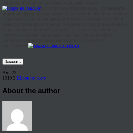
наилучший вариант поможет менеджер студии.
Если пока не определились, где
заказать
шарж по фото
, приглашаем в нашу студию. Выполненный в
акварельной или карандашной технике, он будет уместен в
качестве сувенира по поводу очередной годовщины свадьбы.
Каждый выполненный нами заказ — это эксклюзивная
работа, созданная специально для вас, ваших близких с
любовью и филигранным мастерством! Звоните и
заказывайте.
Заказать
Share This
Авг
25
1919
3
Шарж по фото
About the author