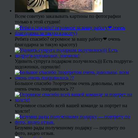
Всем советую заказывать картины по фотографии
только в этой студии!
Ребята спасибо? огромное за вашу работу❤ очень
благодарна за такую красоту)
Удивить супруга подарком получилось))) Есть подруги-
художники, оценили!
Большое спасибо ?портретом очень довольны, всем
очень очень понравилось ??
Огромное спасибо всей вашей команде за портрет на
холсте!
Безумно рады полученному подарку — портрету по
фото, видео отзыв.