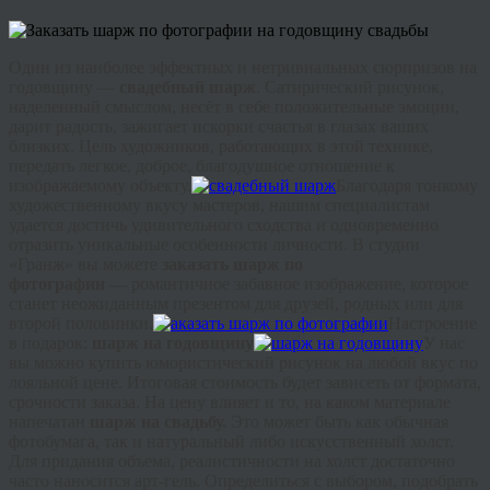
Один из наиболее эффектных и нетривиальных сюрпризов на
годовщину —
свадебный шарж
. Сатирический рисунок,
наделенный смыслом, несёт в себе положительные эмоции,
дарит радость, зажигает искорки счастья в глазах ваших
близких. Цель художников, работающих в этой технике,
передать легкое, доброе, благодушное отношение к
изображаемому объекту.
Благодаря тонкому
художественному вкусу мастеров, нашим специалистам
удается достичь удивительного сходства и одновременно
отразить уникальные особенности личности. В студии
«
Гранж
» вы можете
заказать шарж по
фотографии
—
романтичное забавное изображение, которое
станет неожиданным презентом для друзей, родных или для
второй половинки.
Настроение
в подарок:
шарж на годовщину
У нас
вы можно купить юмористический рисунок на любой вкус по
лояльной цене. Итоговая стоимость будет зависеть от формата,
срочности заказа. На цену влияет и то, на каком материале
напечатан
шарж на свадьбу
.
Это может быть как обычная
фотобумага, так и натуральный либо искусственный холст.
Для придания объема, реалистичности на холст достаточно
часто наносится арт-гель. Определиться с выбором, подобрать