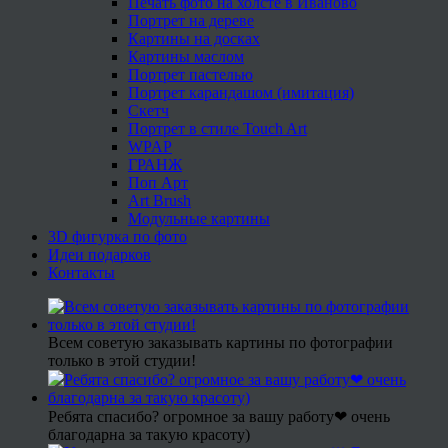
Печать фото на холсте в Иваново
Портрет на дереве
Картины на досках
Картины маслом
Портрет пастелью
Портрет карандашом (имитация)
Скетч
Портрет в стиле Touch Art
WPAP
ГРАНЖ
Поп Арт
Art Brush
Модульные картины
3D фигурка по фото
Идеи подарков
Контакты
Всем советую заказывать картины по фотографии
только в этой студии!
Ребята спасибо? огромное за вашу работу❤ очень
благодарна за такую красоту)