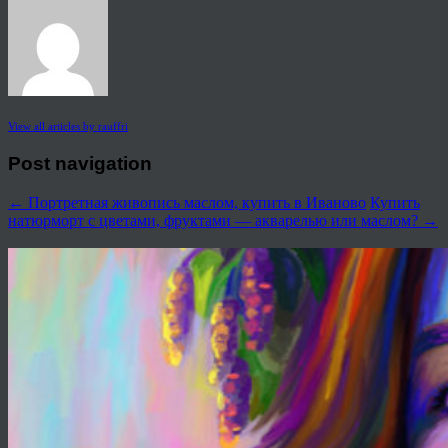
View all articles by rauffri
Post navigation
←
Портретная живопись маслом, купить в Иваново
Купить
натюрморт с цветами, фруктами — акварелью или маслом?
→