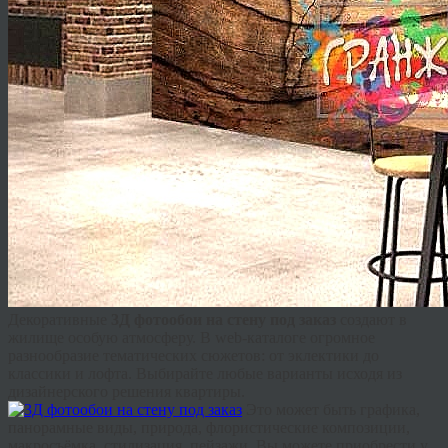
Декоративные
3Д фотообои на стену под заказ
создают в
жилище особую атмосферу. В web-каталоге огромное
разнообразие тематических сюжетов: от эклектики до
классики и лофта. Выбирайте любые варианты исходя из
дизайнерского решения квартиры.
Это может быть графика,
панорамные виды, природа, флористические композиции,
макросъёмка, стилизация, пейзажи. Вы можете приобрести у