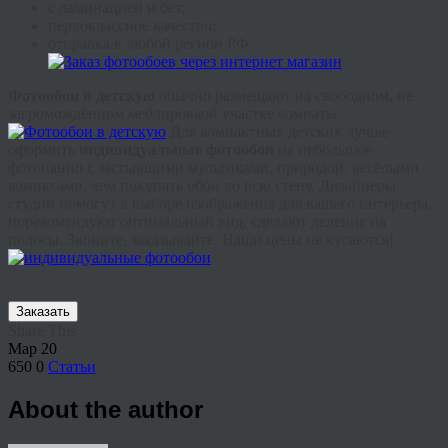
с ламинацией и без;
первоклассное качество;
отправка в любой регион РФ.
Фотообои в детскую
обычно размещают на свободном, не
загромождённом меблировкой участке комнаты.
Для компактных детских лучше
оформить
индивидуальные фотообои
на небольшое
фотопанно с застывшими мультиками, природой, весёлыми
комиксами, чем покупать обои во всю стену. Дизайнеры
студии помогут в выборе изображения для вашего интерьера,
порекомендуют оптимальный вид, сделают деление на
полосы. Звоните, заказывайте. Наши цены не кусаются!
Заказать
Share This
Мар
20
650
0
Статьи
About the author