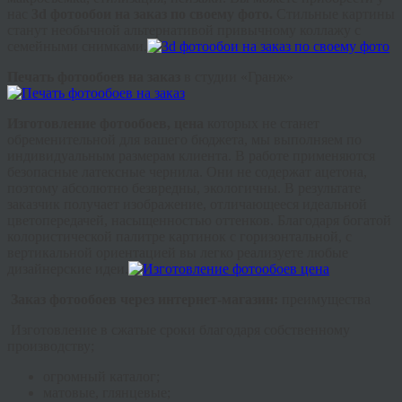
нас
3d фотообои на заказ по своему фото.
Стильные картины
станут необычной альтернативой привычному коллажу с
семейными снимками.
Печать фотообоев на заказ
в студии «Гранж»
Изготовление фотообоев, цена
которых не станет
обременительной для вашего бюджета, мы выполняем по
индивидуальным размерам клиента. В работе применяются
безопасные латексные чернила. Они не содержат ацетона,
поэтому абсолютно безвредны, экологичны. В результате
заказчик получает изображение, отличающееся идеальной
цветопередачей, насыщенностью оттенков. Благодаря богатой
колористической палитре картинок с горизонтальной, с
вертикальной ориентацией вы легко реализуете любые
дизайнерские идеи.
Заказ фотообоев через интернет-магазин:
преимущества
Изготовление в сжатые сроки благодаря собственному
производству;
огромный каталог;
матовые, глянцевые;